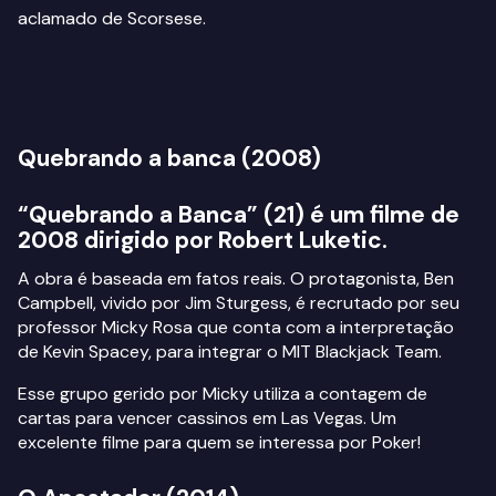
aclamado de Scorsese.
Quebrando a banca (2008)
“Quebrando a Banca” (21) é um filme de
2008 dirigido por Robert Luketic.
A obra é baseada em fatos reais. O protagonista, Ben
Campbell, vivido por Jim Sturgess, é recrutado por seu
professor Micky Rosa que conta com a interpretação
de Kevin Spacey, para integrar o MIT Blackjack Team.
Esse grupo gerido por Micky utiliza a contagem de
cartas para vencer cassinos em Las Vegas. Um
excelente filme para quem se interessa por Poker!