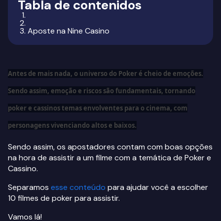
Tabla de contenidos
Aposte na Nine Casino
Antes de mais nada, o universo do Poker é cheio de emoções.
Sendo assim, emoção e riscos são fundamentais, tornando
poker e cassinos temas envolventes para o cinema, com
personagens vivenciando altos e baixos.
Sendo assim, os apostadores contam com boas opções
na hora de assistir a um filme com a temática de Poker e
Cassino.
Separamos
esse conteúdo
para ajudar você a escolher
10 filmes de poker para assistir.
Vamos lá!