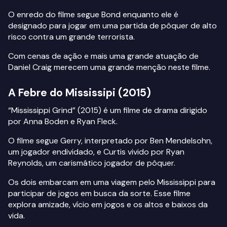
O enredo do filme segue Bond enquanto ele é
designado para jogar em uma partida de pôquer de alto
risco contra um grande terrorista.
Com cenas de ação e mais uma grande atuação de
Daniel Craig merecem uma grande menção neste filme.
A Febre do Mississipi (2015)
“Mississippi Grind” (2015) é um filme de drama dirigido
por Anna Boden e Ryan Fleck.
O filme segue Gerry, interpretado por Ben Mendelsohn,
um jogador endividado, e Curtis vivido por Ryan
Reynolds, um carismático jogador de pôquer.
Os dois embarcam em uma viagem pelo Mississippi para
participar de jogos em busca da sorte. Esse filme
explora amizade, vício em jogos e os altos e baixos da
vida.