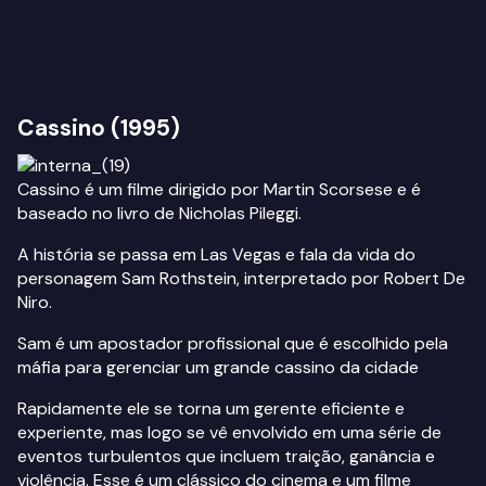
Cassino (1995)
Cassino é um filme dirigido por Martin Scorsese e é
baseado no livro de Nicholas Pileggi.
A história se passa em Las Vegas e fala da vida do
personagem Sam Rothstein, interpretado por Robert De
Niro.
Sam é um apostador profissional que é escolhido pela
máfia para gerenciar um grande cassino da cidade
Rapidamente ele se torna um gerente eficiente e
experiente, mas logo se vê envolvido em uma série de
eventos turbulentos que incluem traição, ganância e
violência. Esse é um clássico do cinema e um filme