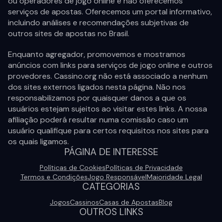
ou operadores de jogo online e não oferecemos
serviços de apostas. Oferecemos um portal informativo,
incluindo análises e recomendações subjetivas de
outros sites de apostas no Brasil.
Enquanto agregador, promovemos e mostramos
anúncios com links para serviços de jogo online e outros
provedores. Cassino.org não está associado a nenhum
dos sites externos ligados nesta página. Não nos
responsabilizamos por quaisquer danos a que os
usuários estejam sujeitos ao visitar estes links. A nossa
afiliação poderá resultar numa comissão caso um
usuário qualifique para certos requisitos nos sites para
os quais ligamos.
PÁGINA DE INTERESSE
Políticas de Cookies
Políticas de Privacidade
Termos e Condições
Jogo Responsável
Maioridade Legal
CATEGORIAS
Jogos
Cassinos
Casas de Apostas
Blog
OUTROS LINKS