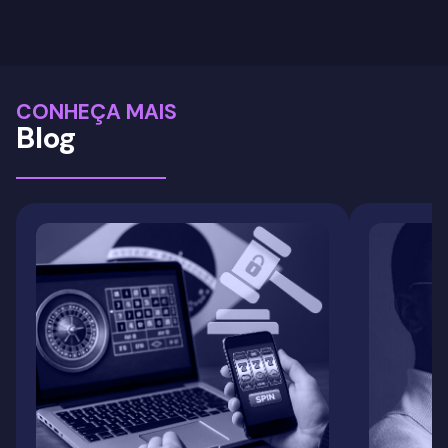
CONHEÇA MAIS
Blog