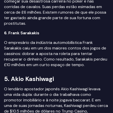
começar sua desastrosa carreira no poker e nas
corridas de cavalos. Suas perdas estão esimadas em
cerca de £6 milhões. Existem rumores de que ele possa
ter gastado ainda grande parte de sua fortuna com
prostitutas.
6. Frank Sarakakis
O empresário da indústria automobilística Frank
Sarakakis caiu em um dos maiores contos dos jogos de
cassinos: dobrar a aposta na roleta para tentar
recuperar o dinheiro. Como resultado, Sarakakis perdeu
£10 milhões em um curto espaço de tempo.
5. Akio Kashiwagi
O lendário apostador japonês Akio Kashiwagi levava
uma vida dupla: durante o dia trabalhava como
promotor imobiliário e à noite jogava baccarat. E em
uma de suas jornadas noturnas, Kashiwagi perdeu cerca
de $10.5 milhões de dólares no Trump Casino,