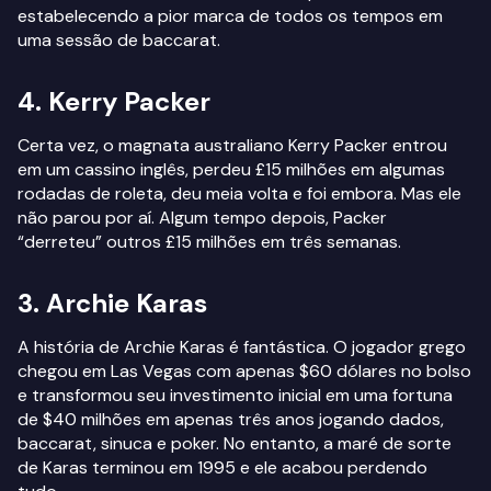
estabelecendo a pior marca de todos os tempos em
uma sessão de baccarat.
4. Kerry Packer
Certa vez, o magnata australiano Kerry Packer entrou
em um cassino inglês, perdeu £15 milhões em algumas
rodadas de roleta, deu meia volta e foi embora. Mas ele
não parou por aí. Algum tempo depois, Packer
“derreteu” outros £15 milhões em três semanas.
3. Archie Karas
A história de Archie Karas é fantástica. O jogador grego
chegou em Las Vegas com apenas $60 dólares no bolso
e transformou seu investimento inicial em uma fortuna
de $40 milhões em apenas três anos jogando dados,
baccarat, sinuca e poker. No entanto, a maré de sorte
de Karas terminou em 1995 e ele acabou perdendo