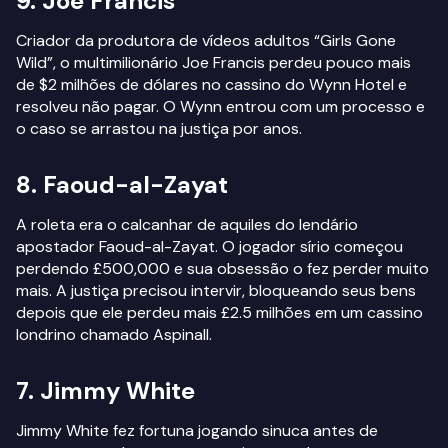
9. Joe Francis
Criador da produtora de vídeos adultos “Girls Gone
Wild”, o multimilionário Joe Francis perdeu pouco mais
de $2 milhões de dólares no cassino do Wynn Hotel e
resolveu não pagar. O Wynn entrou com um processo e
o caso se arrastou na justiça por anos.
8. Faoud-al-Zayat
A roleta era o calcanhar de aquiles do lendário
apostador Faoud-al-Zayat. O jogador sírio começou
perdendo £500,000 e sua obsessão o fez perder muito
mais. A justiça precisou intervir, bloqueando seus bens
depois que ele perdeu mais £2.5 milhões em um cassino
londrino chamado Aspinall.
7. Jimmy White
Jimmy White fez fortuna jogando sinuca antes de