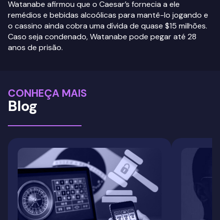
Watanabe afirmou que o Caesar’s fornecia a ele
remédios e bebidas alcoólicas para mantê-lo jogando e
o cassino ainda cobra uma dívida de quase $15 milhões.
Caso seja condenado, Watanabe pode pegar até 28
anos de prisão.
CONHEÇA MAIS
Blog