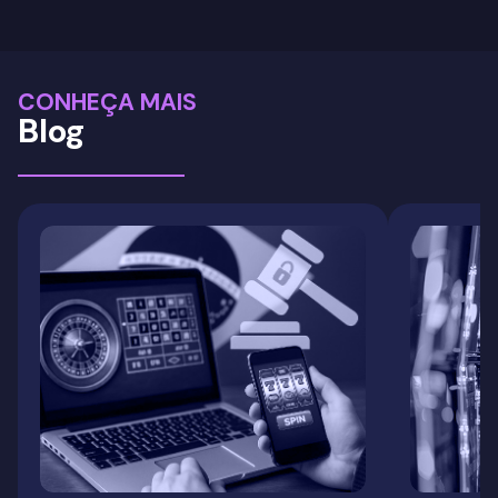
CONHEÇA MAIS
Blog