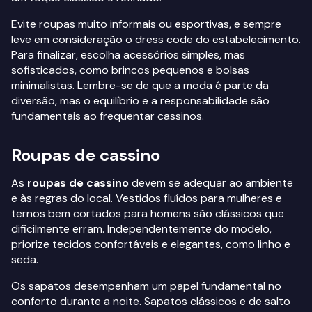
Evite roupas muito informais ou esportivas, e sempre
leve em consideração o dress code do estabelecimento.
Para finalizar, escolha acessórios simples, mas
sofisticados, como brincos pequenos e bolsas
minimalistas. Lembre-se de que a moda é parte da
diversão, mas o equilíbrio e a responsabilidade são
fundamentais ao frequentar cassinos.
Roupas de cassino
As
roupas de cassino
devem se adequar ao ambiente
e às regras do local. Vestidos fluídos para mulheres e
ternos bem cortados para homens são clássicos que
dificilmente erram. Independentemente do modelo,
priorize tecidos confortáveis e elegantes, como linho e
seda.
Os sapatos desempenham um papel fundamental no
conforto durante a noite. Sapatos clássicos e de salto