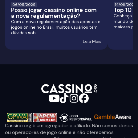
06/05/2025
14/08/2024
Posso jogar cassino online com
Top 10 
a nova regulamentação?
Conheça os
mundo dos 
Com a nova regulamentação das apostas e
maiores per
jogos online no Brasil, muitos usuários têm
dúvidas sob...
Leia Mais
YouTube
Tiktok
Instagram
Facebook
Cassino.org é um agregador e afiliado. Não somos donos
ou operadores de jogo online e não oferecemos