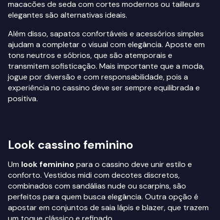
macacões de seda com cortes modernos ou tailleurs
elegantes são alternativas ideais.
Além disso, sapatos confortáveis e acessórios simples
ajudam a completar o visual com elegância. Aposte em
tons neutros e sóbrios, que são atemporais e
transmitem sofisticação. Mais importante que a moda,
jogue por diversão e com responsabilidade, pois a
experiência no cassino deve ser sempre equilibrada e
positiva.
Look cassino feminino
Um
look feminino
para o cassino deve unir estilo e
conforto. Vestidos midi com decotes discretos,
combinados com sandálias nude ou scarpins, são
perfeitos para quem busca elegância. Outra opção é
apostar em conjuntos de saia lápis e blazer, que trazem
um toque clássico e refinado.