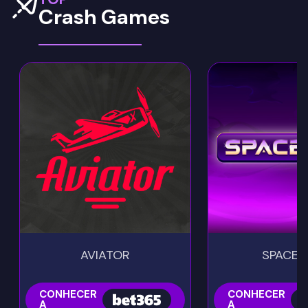
Crash Games
AVIATOR
SPACE
CONHECER
CONHECER
A
A