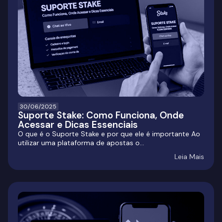
30/06/2025
Suporte Stake: Como Funciona, Onde
Acessar e Dicas Essenciais
O que é o Suporte Stake e por que ele é importante Ao
utilizar uma plataforma de apostas o...
Leia Mais