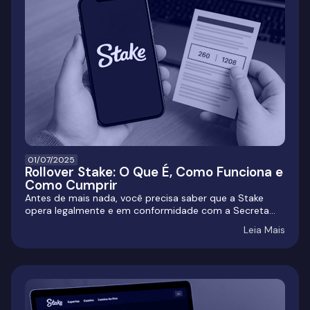
01/07/2025
Rollover Stake: O Que É, Como Funciona e
Como Cumprir
Antes de mais nada, você precisa saber que a Stake
opera legalmente e em conformidade com a Secreta...
Leia Mais