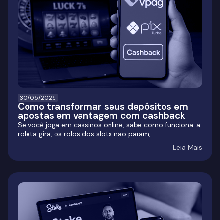
30/05/2025
Como transformar seus depósitos em
apostas em vantagem com cashback
Se você joga em cassinos online, sabe como funciona: a
roleta gira, os rolos dos slots não param, ...
Leia Mais