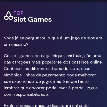
TOP
Slot Games
Você já se perguntou o que é um jogo de slot em
um cassino?
Os slot games, ou caça-níqueis virtuais, são uma
das atrações mais populares dos cassinos online.
Conhecer os diferentes tipos de slots, seus
símbolos, linhas de pagamento pode melhorar
sua experiência de jogo, mas é importante
lembrar que apostar pode levar à perda. Jogue
com responsabilidade.
Explore nossas guias e dicas para entender