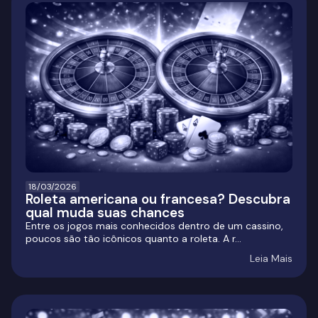
18/03/2026
Roleta americana ou francesa? Descubra
qual muda suas chances
Entre os jogos mais conhecidos dentro de um cassino,
poucos são tão icônicos quanto a roleta. A r...
Leia Mais