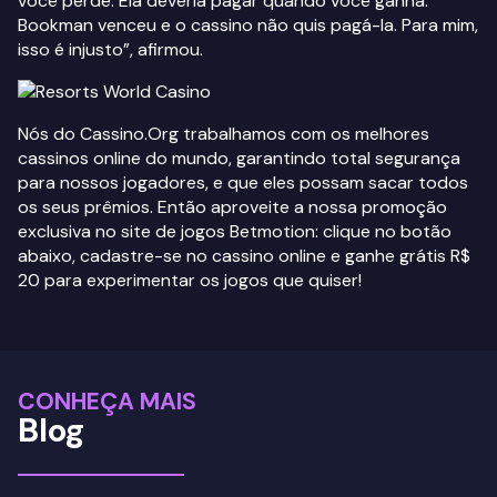
você perde. Ela deveria pagar quando você ganha.
Bookman venceu e o cassino não quis pagá-la. Para mim,
isso é injusto”, afirmou.
Nós do Cassino.Org trabalhamos com os melhores
cassinos online do mundo, garantindo total segurança
para nossos jogadores, e que eles possam sacar todos
os seus prêmios. Então aproveite a nossa promoção
exclusiva no site de jogos Betmotion: clique no botão
abaixo, cadastre-se no cassino online e ganhe grátis R$
20 para experimentar os jogos que quiser!
CONHEÇA MAIS
Blog