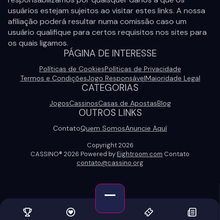
usuários estejam sujeitos ao visitar estes links. A nossa
afiliação poderá resultar numa comissão caso um
usuário qualifique para certos requisitos nos sites para
os quais ligamos.
PÁGINA DE INTERESSE
Políticas de Cookies
Políticas de Privacidade
Termos e Condições
Jogo Responsável
Maioridade Legal
CATEGORIAS
Jogos
Cassinos
Casas de Apostas
Blog
OUTROS LINKS
Contato
Quem Somos
Anuncie Aquí
Copyright 2026
CASSINO® 2026 Powered by
Eightroom.com
Contato
contato@cassino.org