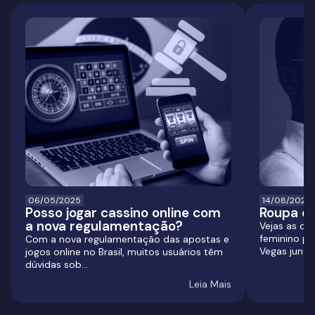
06/05/2025
14/08/2024
Posso jogar cassino online com
Roupa de
a nova regulamentação?
Vejas as di
feminino pa
Com a nova regulamentação das apostas e
Vegas junto
jogos online no Brasil, muitos usuários têm
dúvidas sob...
Leia Mais