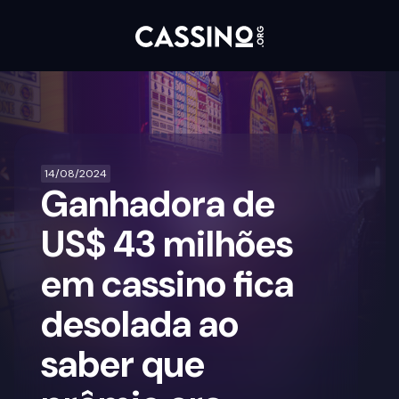
Skip
to
content
14/08/2024
Ganhadora de
US$ 43 milhões
em cassino fica
desolada ao
saber que