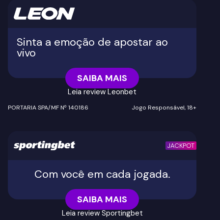
Sinta a emoção de apostar ao
vivo
SAIBA MAIS
Leia review Leonbet
PORTARIA SPA/MF Nº 140186
Jogo Responsável, 18+
JACKPOT
Com você em cada jogada.
SAIBA MAIS
Leia review Sportingbet