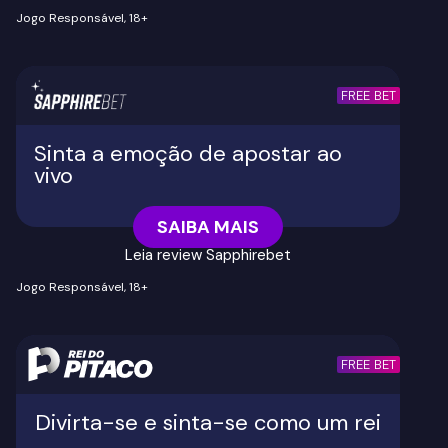
Jogo Responsável, 18+
FREE BET
Sinta a emoção de apostar ao
vivo
SAIBA MAIS
Leia review Sapphirebet
Jogo Responsável, 18+
FREE BET
Divirta-se e sinta-se como um rei