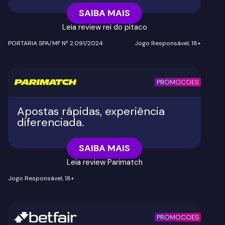
SAIBA MAIS
Leia review rei do pitaco
PORTARIA SPA/MF Nº 2.091/2024
Jogo Responsável, 18+
PROMOCOES
Apostas rápidas, experiência
diferenciada.
SAIBA MAIS
Leia review Parimatch
Jogo Responsável, 18+
PROMOCOES