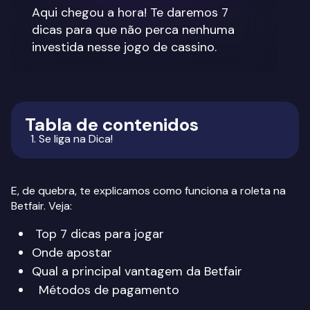
Aqui chegou a hora! Te daremos 7
dicas para que não perca nenhuma
investida nesse jogo de cassino.
Tabla de contenidos
Se liga na Dica!
E, de quebra, te explicamos como funciona a roleta na
Betfair. Veja:
Top 7 dicas para jogar
Onde apostar
Qual a principal vantagem da Betfair
Métodos de pagamento