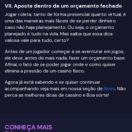
VII. Aposte dentro de um orçamento fechado
Jogar roleta, tanto de forma presencial quanto virtual, é
uma das maneiras mais fáceis de se perder dinheiro
caso não haja planejamento. Ou seja, o orçamento
planejado é tudo na vida. Mas saiba que essa dica
valiosa vale para tudo, certo?
Antes de um jogador começar a se aventurar em jogos,
ele deve, antes de mais nada, fazer um orçamento base.
Afinal, o fato de se poder jogar onde e como quiser
elimina a pressão de um casino físico.
Agora já está sabendo e se quiser continuar
acompanhando veja mais em nossa seção de
News
. Não
perca as melhores dicas de cassino e Boa sorte!
CONHEÇA MAIS