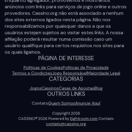
Enquanto agregador, promovemos e mostramos
anúncios com links para serviços de jogo online e outros
provedores. Cassino.org não está associado a nenhum
dos sites externos ligados nesta página. Não nos
responsabilizamos por quaisquer danos a que os
usuários estejam sujeitos ao visitar estes links. A nossa
afiliação poderá resultar numa comissão caso um
usuário qualifique para certos requisitos nos sites para
os quais ligamos.
PÁGINA DE INTERESSE
Políticas de Cookies
Políticas de Privacidade
Termos e Condições
Jogo Responsável
Maioridade Legal
CATEGORIAS
Jogos
Cassinos
Casas de Apostas
Blog
OUTROS LINKS
Contato
Quem Somos
Anuncie Aquí
Copyright 2026
CASSINO® 2026 Powered by
Eightroom.com
Contato
contato@cassino.org