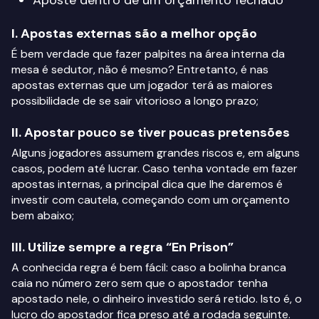
Aposte dentro de um orçamento fechado
I. Apostas externas são a melhor opção
É bem verdade que fazer palpites na área interna da
mesa é sedutor, não é mesmo? Entretanto, é nas
apostas externas que um jogador terá as maiores
possibilidade de se sair vitorioso a longo prazo;
II. Apostar pouco se tiver poucas pretensões
Alguns jogadores assumem grandes riscos e, em alguns
casos, podem até lucrar. Caso tenha vontade em fazer
apostas internas, a principal dica que lhe daremos é
investir com cautela, começando com um orçamento
bem abaixo;
III. Utilize sempre a regra “En Prison”
A conhecida regra é bem fácil: caso a bolinha branca
caia no número zero sem que o apostador tenha
apostado nele, o dinheiro investido será retido. Isto é, o
lucro do apostador fica preso até a rodada seguinte.