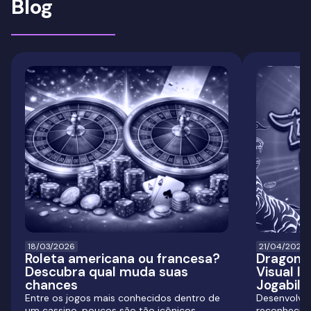
Blog
18/03/2026
21/04/2025
Roleta americana ou francesa?
Dragon T
Descubra qual muda suas
Visual I
chances
Jogabili
Entre os jogos mais conhecidos dentro de
Desenvolved
um cassino, poucos são tão icônicos
reconhecida