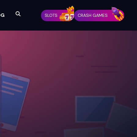
OG
SLOTS
CRASH GAMES