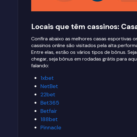
Locais que têm cassinos
: Cas
Confira abaixo as melhores casas esportivas
on
cassinos
online
são visitados pela alta perform
Entre elas, estão os vários tipos de bônus. 
chegar, seja bônus em rodadas grátis para aqu
falando:
1xbet
NetBet
22bet
Bet365
Betfair
188bet
Pinnacle