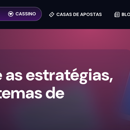
CASSINO
CASAS DE APOSTAS
BL
 as estratégias,
stemas de