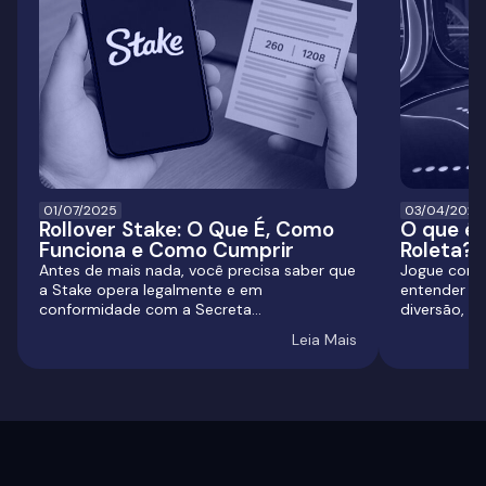
01/07/2025
03/04/2025
Rollover Stake: O Que É, Como
O que é 
Funciona e Como Cumprir
Roleta?
Antes de mais nada, você precisa saber que
Jogue com 
a Stake opera legalmente e em
entender q
conformidade com a Secreta...
diversão, não
Leia Mais