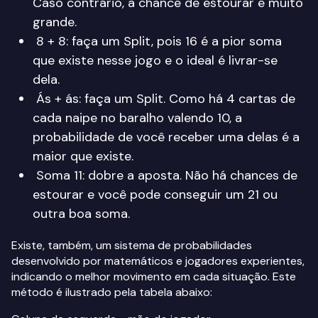
Caso contrário, a chance de estourar é muito
grande.
8 + 8: faça um Split, pois 16 é a pior soma
que existe nesse jogo e o ideal é livrar-se
dela.
Ás + ás: faça um Split. Como há 4 cartas de
cada naipe no baralho valendo 10, a
probabilidade de você receber uma delas é a
maior que existe.
Soma 11: dobre a aposta. Não há chances de
estourar e você pode conseguir um 21 ou
outra boa soma.
Existe, também, um sistema de probabilidades
desenvolvido por matemáticos e jogadores experientes,
indicando o melhor movimento em cada situação. Este
método é ilustrado pela tabela abaixo: