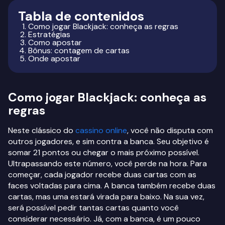
Tabla de contenidos
Como jogar Blackjack: conheça as regras
Estratégias
Como apostar
Bônus: contagem de cartas
Onde apostar
Como jogar Blackjack: conheça as
regras
Neste clássico do
cassino online
, você não disputa com
outros jogadores, e sim contra a banca. Seu objetivo é
somar 21 pontos ou chegar o mais próximo possível.
Ultrapassando este número, você perde na hora. Para
começar, cada jogador recebe duas cartas com as
faces voltadas para cima. A banca também recebe duas
cartas, mas uma estará virada para baixo. Na sua vez,
será possível pedir tantas cartas quanto você
considerar necessário. Já, com a banca, é um pouco