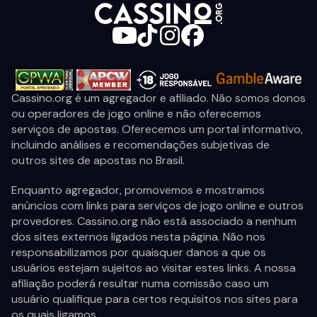
YouTube
Tiktok
Instagram
Facebook
Cassino.org é um agregador e afiliado. Não somos donos
ou operadores de jogo online e não oferecemos
serviços de apostas. Oferecemos um portal informativo,
incluindo análises e recomendações subjetivas de
outros sites de apostas no Brasil.
Enquanto agregador, promovemos e mostramos
anúncios com links para serviços de jogo online e outros
provedores. Cassino.org não está associado a nenhum
dos sites externos ligados nesta página. Não nos
responsabilizamos por quaisquer danos a que os
usuários estejam sujeitos ao visitar estes links. A nossa
afiliação poderá resultar numa comissão caso um
usuário qualifique para certos requisitos nos sites para
os quais ligamos.