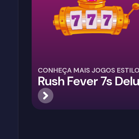
CONHEÇA MAIS JOGOS ESTIL
Rush Fever 7s Del