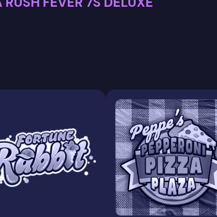
 RUSH FEVER 7S DELUXE