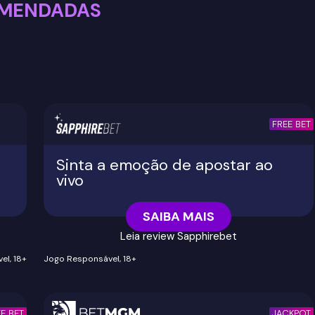
OMENDADAS
FREE BET
Sinta a emoção de apostar ao
vivo
SAIBA MAIS
Leia review Sapphirebet
l, 18+
Jogo Responsável, 18+
E BET
JACKPOT