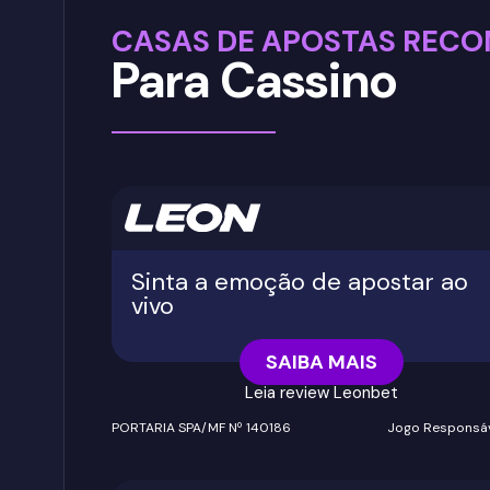
CASAS DE APOSTAS REC
Para Cassino
Sinta a emoção de apostar ao
vivo
SAIBA MAIS
Leia review Leonbet
PORTARIA SPA/MF Nº 140186
Jogo Responsáve