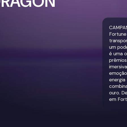
DRAGON
CAMPAN
Fortune
transpo
um pode
é uma o
prêmios
imersiv
emoção d
energia
combina
ouro. De
em Fort