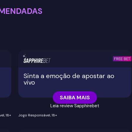
OMENDADAS
FREE BET
Sinta a emoção de apostar ao
vivo
SAIBA MAIS
Leia review Sapphirebet
l, 18+
Jogo Responsável, 18+