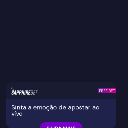
FREE BET
Sinta a emoção de apostar ao
vivo