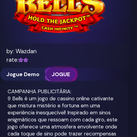
by: Wazdan
rate:
Jogue Demo
JOGUE
CAMPANHA PUBLICITÁRIA:
9 Bells é um jogo de cassino online cativante
que mistura mistério e fortuna em uma
experiência inesquecível! Inspirado em sinos
enigmáticos que ressoam com cada giro, este
jogo oferece uma atmosfera envolvente onde
cada toque de sino pode trazer recompensas