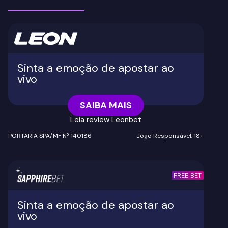
Sinta a emoção de apostar ao
vivo
SAIBA MAIS
Leia review Leonbet
PORTARIA SPA/MF Nº 140186
Jogo Responsável, 18+
FREE BET
Sinta a emoção de apostar ao
vivo