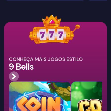
CONHEÇA MAIS JOGOS ESTILO
9 Bells