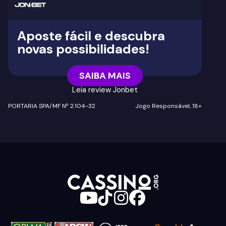
Aposte fácil e descubra
novas possibilidades!
SAIBA MAIS
Leia review Jonbet
PORTARIA SPA/MF Nº 2.104-32
Jogo Responsável, 18+
YouTube
Tiktok
Instagram
Facebook