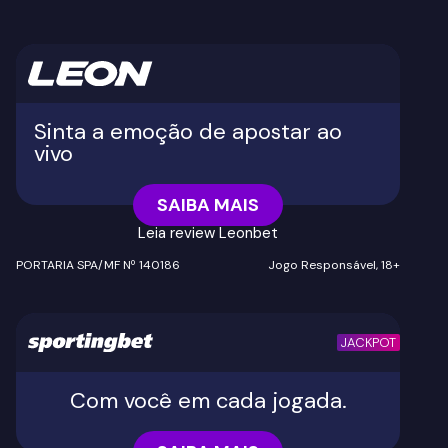
Sinta a emoção de apostar ao
vivo
SAIBA MAIS
Leia review Leonbet
PORTARIA SPA/MF Nº 140186
Jogo Responsável, 18+
JACKPOT
Com você em cada jogada.