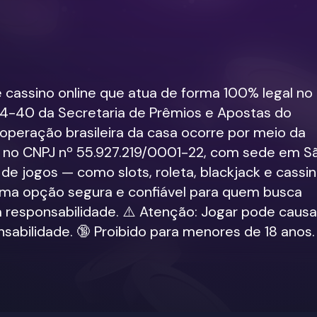
cassino online que atua de forma 100% legal no B
4-40 da Secretaria de Prêmios e Apostas do
 operação brasileira da casa ocorre por meio da
ita no CNPJ nº 55.927.219/0001-22, com sede em S
de jogos — como slots, roleta, blackjack e cassi
uma opção segura e confiável para quem busca
 responsabilidade. ⚠️ Atenção: Jogar pode causa
abilidade. 🔞 Proibido para menores de 18 anos.