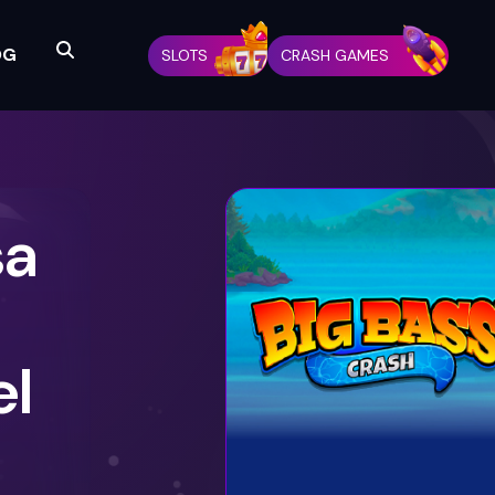
OG
SLOTS
CRASH GAMES
sa
el