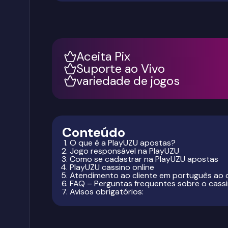
Aceita Pix
Suporte ao Vivo
variedade de jogos
Conteúdo
O que é a PlayUZU apostas?
Jogo responsável na PlayUZU
Como se cadastrar na PlayUZU apostas
PlayUZU cassino online
Atendimento ao cliente em português ao 
FAQ – Perguntas frequentes sobre o cass
Avisos obrigatórios: