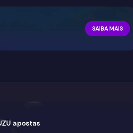
SAIBA MAIS
UZU apostas