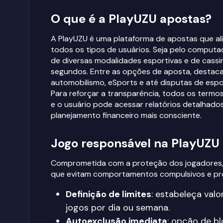
O que é a PlayUZU apostas?
A PlayUZU é uma plataforma de apostas que al
todos os tipos de usuários. Seja pelo computad
de diversas modalidades esportivas e de cassi
segundos. Entre as opções de aposta, destacam-
automobilismo, eSports e até disputas de esp
Para reforçar a transparência, todos os termos
e o usuário pode acessar relatórios detalhad
planejamento financeiro mais consciente.
Jogo responsável na PlayUZU
Comprometida com a proteção dos jogadores,
que evitam comportamentos compulsivos e pr
Definição de limites
: estabeleça val
jogos por dia ou semana.
Autoexclusão imediata
: opção de b