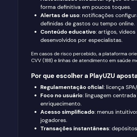
forma definitiva em poucos toques.
Alertas de uso
: notificações config
definidas de gastos ou tempo online.
Conteúdo educativo
: artigos, vídeo
desenvolvidos por especialistas.
Em casos de risco percebido, a plataforma orie
CVV (188) e linhas de atendimento em saúde me
Por que escolher a PlayUZU apost
Regulamentação oficial
: licença SP
Foco no usuário
: linguagem centrad
enriquecimento.
Acesso simplificado
: menus intuitivo
jogadores.
Transações instantâneas
: depósito