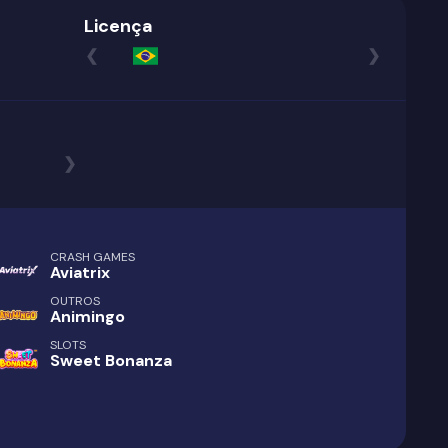
Licença
❮
❯
❯
CRASH GAMES
Aviatrix
OUTROS
Animingo
SLOTS
Sweet Bonanza