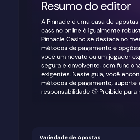
Resumo do editor
A Pinnacle é uma casa de apostas
cassino online é igualmente robu
Pinnacle Casino se destaca no mer
métodos de pagamento e opções de
você um novato ou um jogador exp
segura e envolvente, com funciona
exigentes. Neste guia, você encon
métodos de pagamento, suporte a
responsabilidade 🔞 Proibido para
Variedade de Apostas