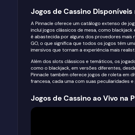
Jogos de Cassino Disponíveis
A Pinnacle oferece um catálogo extenso de jog
inclui jogos clássicos de mesa, como blackjack
é abastecida por alguns dos provedores mais 
GO, o que significa que todos os jogos têm uma
imersivos que tornam a experiência mais realist
Além dos slots clássicos e temáticos, os jogad
como o blackjack, em versões diferentes, desde
Pinnacle também oferece jogos de roleta em div
francesa, cada uma com suas peculiaridades e
Jogos de Cassino ao Vivo na P