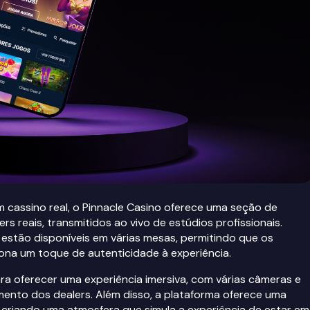
cassino real, o Pinnacle Casino oferece uma seção de
rs reais, transmitidos ao vivo de estúdios profissionais.
 estão disponíveis em várias mesas, permitindo que os
iona um toque de autenticidade à experiência.
ra oferecer uma experiência imersiva, com várias câmeras e
nto dos dealers. Além disso, a plataforma oferece uma
, criando uma atmosfera que simula a experiência de estar em