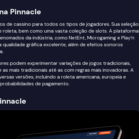
 na Pinnacle
os de cassino para todos os tipos de jogadores. Sua seleção
 e roleta, bem como uma vasta coleção de slots. A plataforma
renomados da indústria, como NetEnt, Microgaming e Play’n
 qualidade gráfica excelente, além de efeitos sonoros
a.
ores podem experimentar variações de jogos tradicionais,
 as mais tradicionais até as com regras mais inovadoras. A
ersas versões, incluindo a roleta americana, europeia e
 probabilidades de pagamento.
innacle