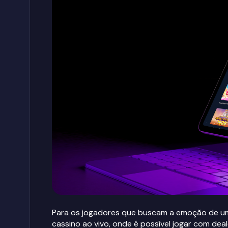
Para os jogadores que buscam a emoção de um 
cassino ao vivo, onde é possível jogar com deale