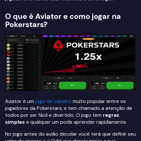
O que é Aviator e como jogar na
Pokerstars?
Aviator é um
jogo de cassino
muito popular entre os
jogadores da Pokerstars, e tem chamado a atenção de
todos por ser fácil e divertido. O jogo tem
regras
simples
e qualquer um pode aprender rapidamente.
No jogo antes do avião decolar você terá que definir seu
valor de aposta e a Odd que deseja iniciar a sua