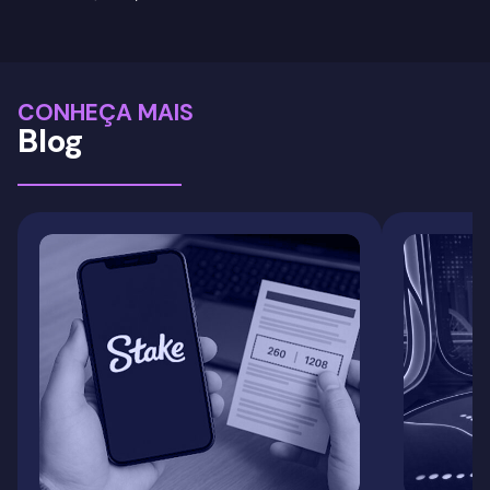
CONHEÇA MAIS
Blog