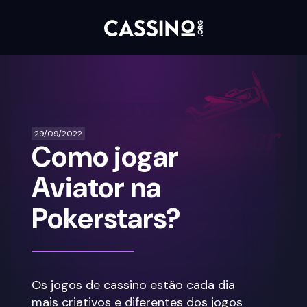
Skip
to
content
29/09/2022
Como jogar
Aviator na
Pokerstars?
Os jogos de cassino estão cada dia
mais criativos e diferentes dos jogos