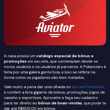
A casa possui um
catálogo especial de bônus e
promoções
em seu site, que contemplam desde os
novos usuários e os usuários já parceiros. A Pokerstars é
feita por uma galera gente boa, e isso se reflete na
forma como os jogadores são bem tratados.
Vale muito a pena dar uma olhada no
site da Pokerstars
e conferir a lista gigante de bônus, promoções, jogos de
cassino e esportivos. Aproveite e faça seu cadastro
para ter direito ao
bônus de boas-vindas
, que pode te
dar até R$600,00 em bônus.