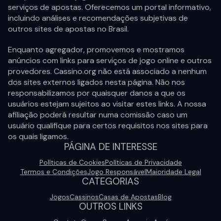
serviços de apostas. Oferecemos um portal informativo,
incluindo análises e recomendações subjetivas de
outros sites de apostas no Brasil.
Enquanto agregador, promovemos e mostramos
anúncios com links para serviços de jogo online e outros
provedores. Cassino.org não está associado a nenhum
dos sites externos ligados nesta página. Não nos
responsabilizamos por quaisquer danos a que os
usuários estejam sujeitos ao visitar estes links. A nossa
afiliação poderá resultar numa comissão caso um
usuário qualifique para certos requisitos nos sites para
os quais ligamos.
PÁGINA DE INTERESSE
Políticas de Cookies
Políticas de Privacidade
Termos e Condições
Jogo Responsável
Maioridade Legal
CATEGORIAS
Jogos
Cassinos
Casas de Apostas
Blog
OUTROS LINKS