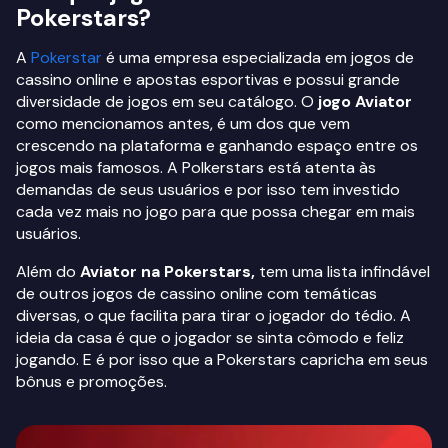
Pokerstars?
A
Pokerstar
é uma empresa especializada em jogos de
cassino online e apostas esportivas e possui grande
diversidade de jogos em seu catálogo. O
jogo Aviator
como mencionamos antes, é um dos que vem
crescendo na plataforma e ganhando espaço entre os
jogos mais famosos. A Polkerstars está atenta às
demandas de seus usuários e por isso tem investido
cada vez mais no jogo para que possa chegar em mais
usuários.
Além do
Aviator na Pokerstars,
tem uma lista infindável
de outros jogos de cassino online com temáticas
diversas, o que facilita para tirar o jogador do tédio. A
ideia da casa é que o jogador se sinta cômodo e feliz
jogando. E é por isso que a Pokerstars capricha em seus
bônus e promoções.