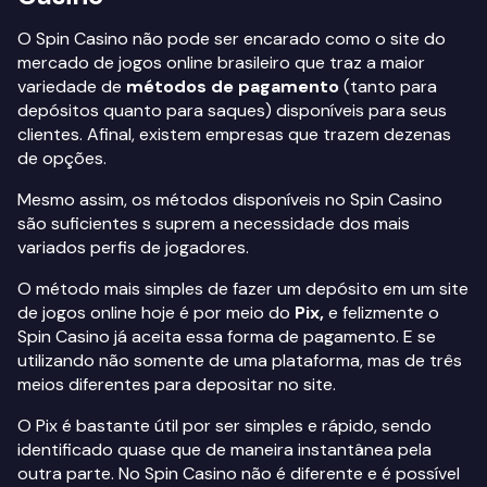
O Spin Casino não pode ser encarado como o site do
mercado de jogos online brasileiro que traz a maior
variedade de
métodos de pagamento
(tanto para
depósitos quanto para saques) disponíveis para seus
clientes. Afinal, existem empresas que trazem dezenas
de opções.
Mesmo assim, os métodos disponíveis no Spin Casino
são suficientes s suprem a necessidade dos mais
variados perfis de jogadores.
O método mais simples de fazer um depósito em um site
de jogos online hoje é por meio do
Pix,
e felizmente o
Spin Casino já aceita essa forma de pagamento. E se
utilizando não somente de uma plataforma, mas de três
meios diferentes para depositar no site.
O Pix é bastante útil por ser simples e rápido, sendo
identificado quase que de maneira instantânea pela
outra parte. No Spin Casino não é diferente e é possível