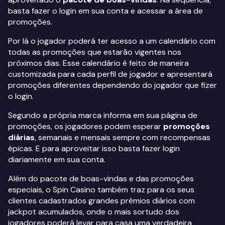
basta fazer o login em sua conta e acessar a área de
promoções.
Por lá o jogador poderá ter acesso a um calendário com
todas as promoções que estarão vigentes nos
próximos dias. Esse calendário é feito de maneira
customizada para cada perfil de jogador e apresentará
promoções diferentes dependendo do jogador que fizer
o login.
Segundo a própria marca informa em sua página de
promoções, os jogadores podem esperar
promoções
diárias
, semanais e mensais sempre com recompensas
épicas. E para aproveitar isso basta fazer login
diariamente em sua conta.
Além do pacote de boas-vindas e das promoções
especiais, o Spin Casino também traz para os seus
clientes cadastrados grandes prêmios diários com
jackpot acumulados, onde o mais sortudo dos
jogadores poderá levar para casa uma verdadeira