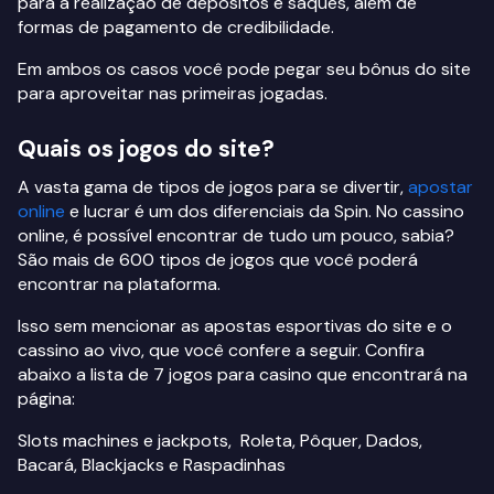
para a realização de depósitos e saques, além de
formas de pagamento de credibilidade.
Em ambos os casos você pode pegar seu bônus do site
para aproveitar nas primeiras jogadas.
Quais os jogos do site?
A vasta gama de tipos de jogos para se divertir,
apostar
online
e lucrar é um dos diferenciais da Spin. No cassino
online, é possível encontrar de tudo um pouco, sabia?
São mais de 600 tipos de jogos que você poderá
encontrar na plataforma.
Isso sem mencionar as apostas esportivas do site e o
cassino ao vivo, que você confere a seguir. Confira
abaixo a lista de 7 jogos para casino que encontrará na
página:
Slots machines e jackpots, Roleta, Pôquer, Dados,
Bacará, Blackjacks e Raspadinhas