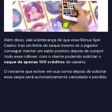
Além disso, vale a lembrança de que esse Bônus Spin
Casino traz um limite de saque mesmo se o jogador
conseguir manter um saldo positivo depois de cumprir
todo esse rollover, com o cliente podendo solicitar o
saque de apenas 100 créditos
de cassino.
O restante que estiver em sua conta depois de solicitar
esse saque será automaticamente cancelado e perdido.