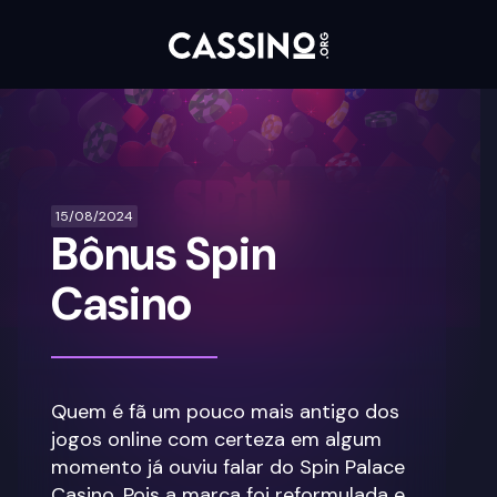
Skip
to
content
15/08/2024
Bônus Spin
Casino
Quem é fã um pouco mais antigo dos
jogos online com certeza em algum
momento já ouviu falar do Spin Palace
Casino. Pois a marca foi reformulada e