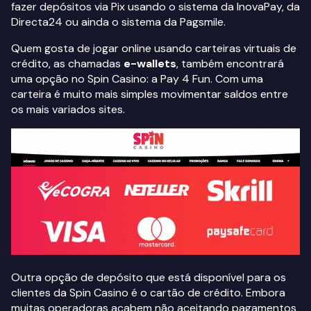
fazer depósitos via Pix usando o sistema da InovaPay, da
Directa24 ou ainda o sistema da Pagsmile.
Quem gosta de jogar online usando carteiras virtuais de
crédito, as chamadas
e-wallets
, também encontrará
uma opção no Spin Casino: a Pay 4 Fun. Com uma
carteira é muito mais simples movimentar saldos entre
os mais variados sites.
Outra opção de depósito que está disponível para os
clientes da Spin Casino é o cartão de crédito. Embora
muitas operadoras acabem não aceitando pagamentos