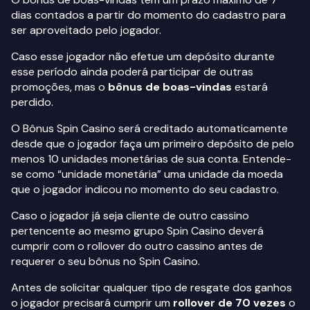
dias contados a partir do momento do cadastro para
ser aproveitado pelo jogador.
Caso esse jogador não efetue um depósito durante
esse período ainda poderá participar de outras
promoções, mas o
bônus de boas-vindas
estará
perdido.
O Bônus Spin Casino será creditado automaticamente
desde que o jogador faça um primeiro depósito de pelo
menos 10 unidades monetárias de sua conta. Entende-
se como “unidade monetária” uma unidade da moeda
que o jogador indicou no momento do seu cadastro.
Caso o jogador já seja cliente de outro cassino
pertencente ao mesmo grupo Spin Casino deverá
cumprir com o rollover do outro cassino antes de
requerer o seu bônus no Spin Casino.
Antes de solicitar qualquer tipo de resgate dos ganhos
o jogador precisará cumprir um
rollover de 70 vezes
o