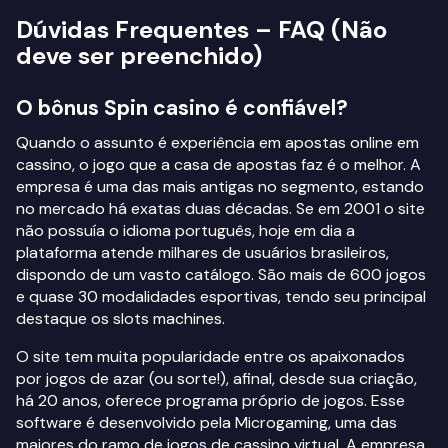
Dúvidas Frequentes – FAQ (Não
deve ser preenchido)
O bônus Spin casino é confiável?
Quando o assunto é experiência em apostas online em
cassino, o jogo que a casa de apostas faz é o melhor. A
empresa é uma das mais antigas no segmento, estando
no mercado há exatas duas décadas. Se em 2001 o site
não possuía o idioma português, hoje em dia a
plataforma atende milhares de usuários brasileiros,
dispondo de um vasto catálogo. São mais de 600 jogos
e quase 30 modalidades esportivas, tendo seu principal
destaque os slots machines.
O site tem muita popularidade entre os apaixonados
por jogos de azar (ou sorte!), afinal, desde sua criação,
há 20 anos, oferece programa próprio de jogos. Esse
software é desenvolvido pela Microgaming, uma das
maiores do ramo de jogos de cassino virtual. A empresa