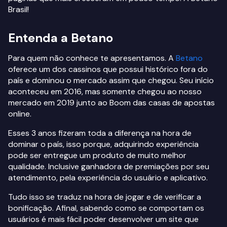
Brasil!
Entenda a Betano
Para quem não conhece te apresentamos. A
Betano
oferece um dos cassinos que possui histórico fora do
país e dominou o mercado assim que chegou. Seu início
aconteceu em 2016, mas somente chegou ao nosso
mercado em 2019 junto ao Boom das casas de apostas
online.
Esses 3 anos fizeram toda a diferença na hora de
dominar o país, isso porque, adquirindo experiência
pode ser entregue um produto de muito melhor
qualidade. Inclusive ganhadora de premiações por seu
atendimento, pela experiência do usuário e aplicativo.
Tudo isso se traduz na hora de jogar e de verificar a
bonificação. Afinal, sabendo como se comportam os
usuários é mais fácil poder desenvolver um site que