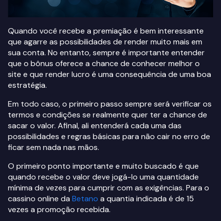
Quando você recebe a premiação é bem interessante
que agarre as possibilidades de render muito mais em
sua conta. No entanto, sempre é importante entender
que o bônus oferece a chance de conhecer melhor o
site e que render lucro é uma consequência de uma boa
estratégia.
Em todo caso, o primeiro passo sempre será verificar os
termos e condições se realmente quer ter a chance de
sacar o valor. Afinal, ali entenderá cada uma das
possibilidades e regras básicas para não cair no erro de
ficar sem nada nas mãos.
O primeiro ponto importante e muito buscado é que
quando recebe o valor deve jogá-lo uma quantidade
mínima de vezes para cumprir com as exigências. Para o
cassino online da
Betano
a quantia indicada é de 15
vezes a promoção recebida.