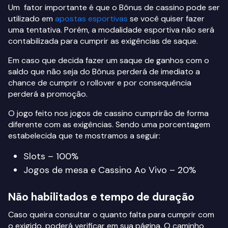
Um fator importante é que o Bônus de cassino pode ser
utilizado em
apostas esportivas
se você quiser fazer
uma tentativa. Porém, a modalidade esportiva não será
contabilizada para cumprir as exigências de saque.
Em caso que decida fazer um saque de ganhos com o
saldo que não seja do Bônus perderá de imediato a
chance de cumprir o rollover e por consequência
perderá a promoção.
O jogo feito nos jogos de cassino cumprirão de forma
diferente com as exigências. Sendo uma porcentagem
estabelecida que te mostramos a seguir:
Slots – 100%
Jogos de mesa e Cassino Ao Vivo – 20%
Não habilitados e tempo de duração
Caso queira consultar o quanto falta para cumprir com
o exigido, poderá verificar em sua página. O caminho