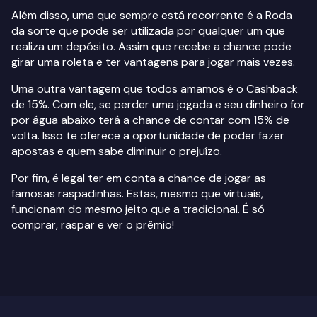
Além disso, uma que sempre está recorrente é a Roda
da sorte que pode ser utilizada por qualquer um que
realiza um depósito. Assim que recebe a chance pode
girar uma roleta e ter vantagens para jogar mais vezes.
Uma outra vantagem que todos amamos é o Cashback
de 15%. Com ele, se perder uma jogada e seu dinheiro for
por água abaixo terá a chance de contar com 15% de
volta. Isso te oferece a oportunidade de poder fazer
apostas e quem sabe diminuir o prejuízo.
Por fim, é legal ter em conta a chance de jogar as
famosas raspadinhas. Estas, mesmo que virtuais,
funcionam do mesmo jeito que a tradicional. É só
comprar, raspar e ver o prêmio!