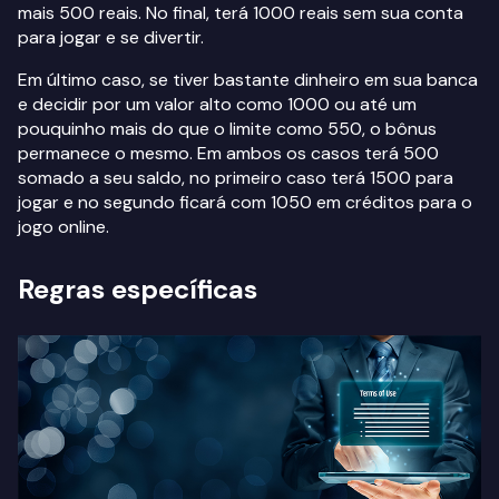
mais 500 reais. No final, terá 1000 reais sem sua conta
para jogar e se divertir.
Em último caso, se tiver bastante dinheiro em sua banca
e decidir por um valor alto como 1000 ou até um
pouquinho mais do que o limite como 550, o bônus
permanece o mesmo. Em ambos os casos terá 500
somado a seu saldo, no primeiro caso terá 1500 para
jogar e no segundo ficará com 1050 em créditos para o
jogo online.
Regras específicas